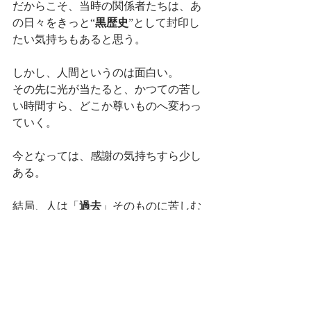
だからこそ、当時の関係者たちは、あ
の日々をきっと“
黒歴史
”として封印し
たい気持ちもあると思う。
しかし、人間というのは面白い。
その先に光が当たると、かつての苦し
い時間すら、どこか尊いものへ変わっ
ていく。
今となっては、感謝の気持ちすら少し
ある。
結局、人は「
過去
」そのものに苦しむ
のではなく、
“その過去をどう意味づけるか”
で、生き方が変わるのかもしれない。
ーーーーー
カラダナオルでは、身体を単なる「
部