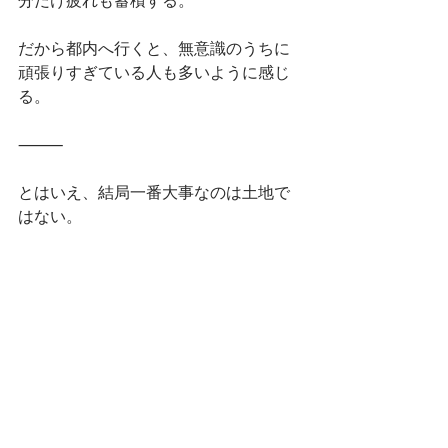
分だけ疲れも蓄積する。
だから都内へ行くと、無意識のうちに
頑張りすぎている人も多いように感じ
る。
⸻
とはいえ、結局一番大事なのは土地で
はない。
その人自身だと思う。
どれだけ良い場所にいても、身体が疲
れ切っていたら、その良さを受け取る
ことは難しい。
逆に、身体が整い、心に余裕があれ
ば、どこにいても居心地の良さを見つ
けられる。
だから私は今日も施術をするし、自分