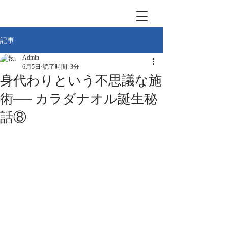
記事
Admin
6月5日
読了時間: 3分
身代わりという不思議な施
術── カラダナオル誕生秘
話⑧