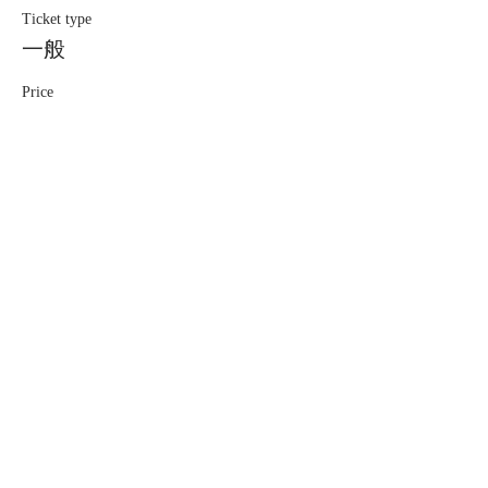
Ticket type
一般
Price
¥5,500
Quantity
Total
¥0
Checkout
Share this event