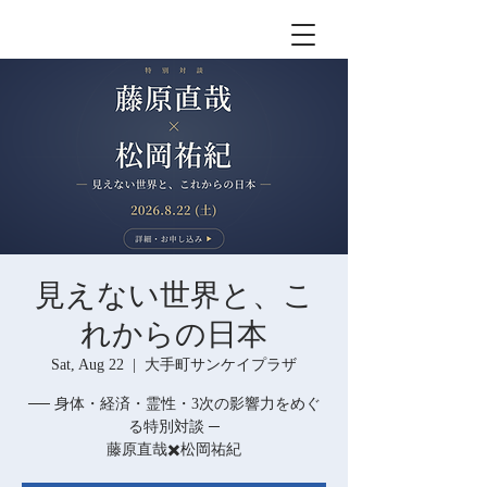
見えない世界と、こ
れからの日本
Sat, Aug 22
  |  
大手町サンケイプラザ
── 身体・経済・霊性・3次の影響力をめぐ
る特別対談 ─
藤原直哉✖️松岡祐紀