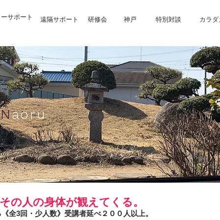
リーサポート
遠隔サポート
研修会
神戸
特別対談
カラダ
a
N
aoru
、その人の身体が観えてくる。
る《全3回・少人数》受講者延べ２００人以上。