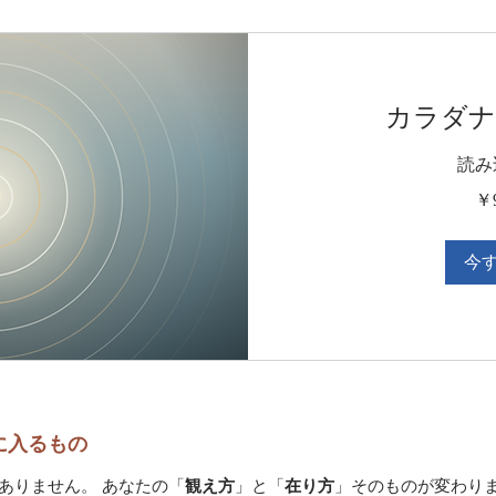
カラダナ
読み込
90,000
￥9
円
今
に入るもの
ありません。 あなたの「
観え方
」と「
在り方
」そのものが変わり