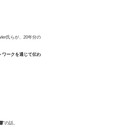
owler氏らが、20年分の
ットワークを通じて伝わ
響
"の話。