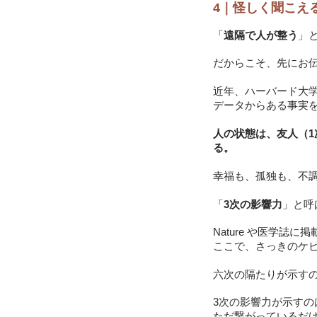
4｜怪しく聞こえ
「
遠隔で人が整う
」
だからこそ、先にお
近年、ハーバード大学のNi
データからある事実
人の状態は、友人（1
る。
幸福も、孤独も、不
「
3次の影響力
」と呼
Nature や医学誌
ここで、さっきのケ
六次の隔たりが示す
3次の影響力が示すの
ただ繋がっているだけ