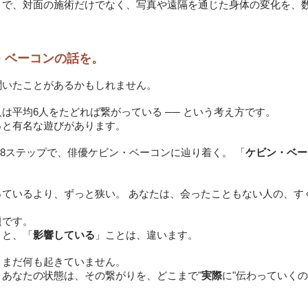
まで、対面の施術だけでなく、写真や遠隔を通じた身体の変化を、
・ベーコンの話を。
聞いたことがあるかもしれません。
は平均6人をたどれば繋がっている ── という考え方です。
っと有名な遊びがあります。
.8ステップで、俳優ケビン・ベーコンに辿り着く。 「
ケビン・ベー
っているより、ずっと狭い。 あなたは、会ったこともない人の、す
題です。
とと、「
影響している
」ことは、違います。
、まだ何も起きていません。
─ あなたの状態は、その繋がりを、どこまで"
実際
に"伝わっていく