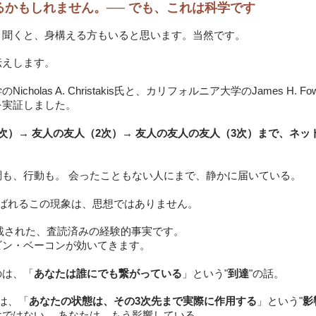
るかもしれません。── でも、これは科学です
と聞くと、身構える方もいると思います。当然です。
伝えします。
cholas A. Christakis氏と、カリフォルニア大学のJames H. F
を実証しました。
次）→ 友人の友人（2次）→ 友人の友人の友人（3次）まで、ネ
調も、行動も。 会ったこともない人にまで、静かに届いている。
ばれるこの現象は、思想ではありません。
に掲載された、査読済みの経験的事実です。
ビン・ベーコンが効いてきます。
のは、「
あなたは誰にでも繋がっている
」という"
到達
"の話。
は、「
あなたの状態は、その3次先まで実際に作用する
」という"
影
ではない。 あなたは、もう影響している。