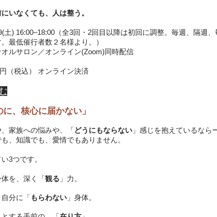
前にいなくても、人は整う。
8/29(土) 16:00–18:00（全3回・2回目以降は初回に調整。毎週、
す。最低催行者数２名様より。）
オルサロン／オンライン(Zoom)同時配信
00円（税込） オンライン決済
む
のに、核心に届かない」
や、家族への悩みや、「
どうにもならない
」感じを抱えているなら
でも、知識でも、愛情でもありません。
い3つです。
身体を、深く「
観る
」力。
、自分に「
もらわない
」身体。
うとする手前の、「
在り方
」。