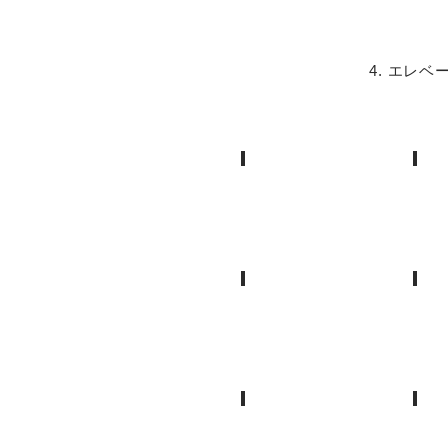
4. エレ
1. JR目黒駅西口
2
JR
小
目
さ
黒
い
駅
フ
西
ァ
口
ミ
を
リ
4. Yahoo
5.
出
ー
て、
マ
右
ー
に
ト
曲
が
が
あ
り、
り
6. 美容室
8
そ
ま
の
こ
す
こ