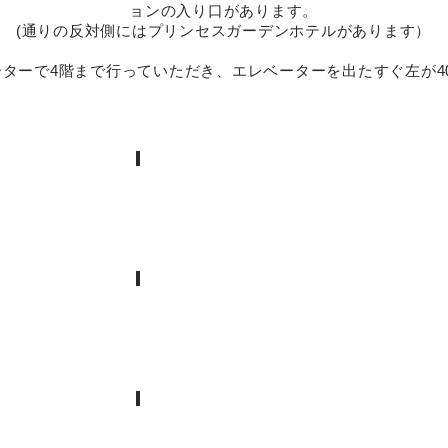
ョンの入り口があります。
(
通りの反対側にはプリンセスガーデンホテルがあります）
ベーターで4階まで行っていただき、エレベーターを出たすぐ左が4
. この交差点を渡って直進
3. このまま直進
こ
の
通
り
沿
い
に
 白金教会
6. 茶室
ず
っ
と
ま
っ
す
ぐ
当
. 目黒三田フラワーマンション入口
歩
ス
い