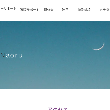
リーサポート
遠隔サポート
研修会
神戸
特別対談
カラダ
a
N
aoru
アクセス