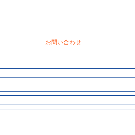
タ
て
ジ
、
く
オ
だ
で
さ
す。
い。
​お問い合わせ
、
。
。