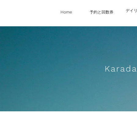
デイ
Home
予約と回数券
Karad