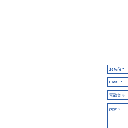
ま
こ
の
こ
ま
ま
で
が
直
で
そ
エ
進
来
の
ン
し
れ
通
ト
て
ば
り
ラ
く
あ
を
ン
だ
と
渡
ス
さ
少
っ
で
い。
し！
て
す
く
の
だ
で
さ
ド
い
ア
を
開
け
て
お
入
り
く
だ
さ
い