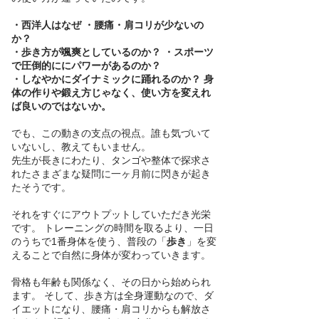
・西洋人はなぜ ・腰痛・肩コリが少ないの
か？
・歩き方が颯爽としているのか？ ・スポーツ
で圧倒的ににパワーがあるのか？
・しなやかにダイナミックに踊れるのか？ 身
体の作りや鍛え方じゃなく、使い方を変えれ
ば良いのではないか。
でも、この動きの支点の視点。誰も気づいて
いないし、教えてもいません。
先生が長きにわたり、タンゴや整体で探求さ
れたさまざまな疑問に一ヶ月前に閃きが起き
たそうです。
それをすぐにアウトプットしていただき光栄
です。 トレーニングの時間を取るより、一日
のうちで1番身体を使う、普段の「
歩き
」を変
えることで自然に身体が変わっていきます。
骨格も年齢も関係なく、その日から始められ
ます。 そして、歩き方は全身運動なので、ダ
イエットになり、腰痛・肩コリからも解放さ