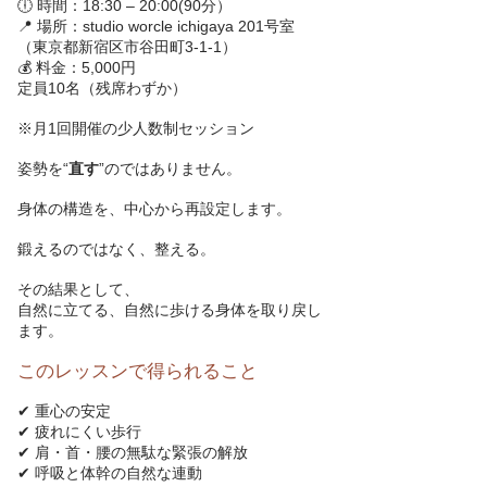
🕕 時間：18:30 – 20:00(90分）
📍 場所：studio worcle ichigaya 201号室
（東京都新宿区市谷田町3-1-1）
💰 料金：5,000円
定員10名（残席わずか）
※月1回開催の少人数制セッション
姿勢を“
直す
”のではありません。
身体の構造を、中心から再設定します。
鍛えるのではなく、整える。
その結果として、
自然に立てる、自然に歩ける身体を取り戻し
ます。
このレッスンで得られること
✔ 重心の安定
✔ 疲れにくい歩行
✔ 肩・首・腰の無駄な緊張の解放
✔ 呼吸と体幹の自然な連動