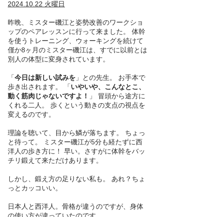
2024.10.22
火曜日
昨晩、ミスター磯江と姿勢改善のワークショ
ップのペアレッスンに行って来ました。 体幹
を使うトレーニング、ウォーキングを続けて
僅か8ヶ月のミスター磯江は、すでに以前とは
別人の体型に変身されています。
「
今日は新しい試みを
」との先生。 お手本で
歩き出されます。 「
いやいや、こんなとこ、
動く筋肉じゃないですよ！
」 冒頭から途方に
くれる二人。 歩くという動きの支点の視点を
変えるのです。
理論を聴いて、目から鱗が落ちます。 ちょっ
と待って。 ミスター磯江が5分も経たずに西
洋人の歩き方に！ 早い。さすがに体幹をバッ
チリ鍛えて来ただけあります。
しかし、鍛え方の足りない私も。 あれ？ちょ
っとカッコいい。
日本人と西洋人。骨格が違うのですが、身体
の使い方が違っていたのです。